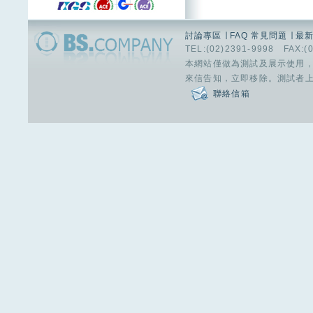
討論專區
∣
FAQ 常見問題
∣
最
TEL:(02)2391-9998 FAX:(
本網站僅做為測試及展示使用
來信告知，立即移除。測試者
聯絡信箱