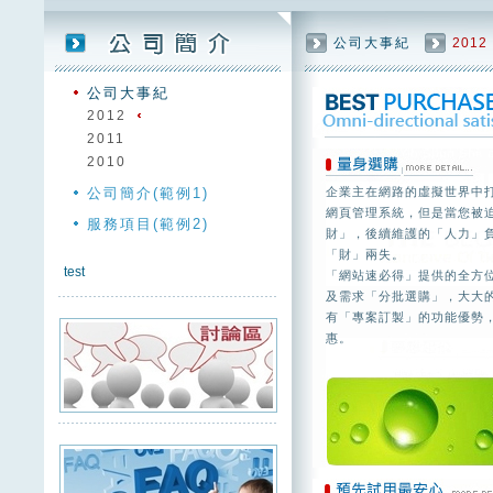
公司大事紀
2012
公司大事紀
2012
2011
2010
公司簡介(範例1)
企業主在網路的虛擬世界中
網頁管理系統，但是當您被
服務項目(範例2)
財」，後續維護的「人力」
「財」兩失。
test
「網站速必得」提供的全方
及需求「分批選購」，大大
有「專案訂製」的功能優勢
惠。